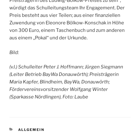
Preisträgerin des Ludwig-Bölkow-Preises zu sein“,
würdigt das Schulleitungsteam Ihr Engagement. Der
Preis besteht aus vier Teilen; aus einer finanziellen
Zuwendung von Eleonore Bölkow-Konschak in Höhe
von 300 Euro, einem Taschenbuch und zum anderen
aus einem „Pokal“ und der Urkunde.
Bild:
(v.l.) Schulleiter Peter J. Hoffmann; Jürgen Siegmann
(Leiter Betrieb BayWa Donauwörth); Preisträgerin
Maria Kapfer, Blindheim, BayWa, Donauwörth;
Fördervereinsvorsitzender Wolfgang Winter
(Sparkasse Nördlingen), Foto: Laube
KATEGORIEN
ALLGEMEIN