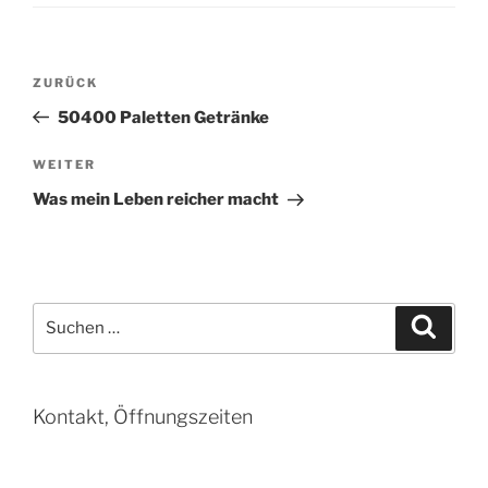
Beitragsnavigation
Vorheriger
ZURÜCK
Beitrag
50400 Paletten Getränke
Nächster
WEITER
Beitrag
Was mein Leben reicher macht
Suchen
Suche
nach:
Kontakt, Öffnungszeiten