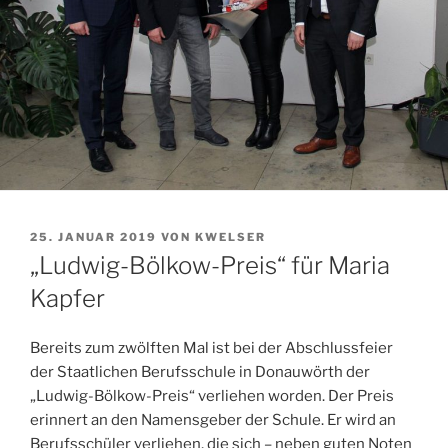
VERÖFFENTLICHT
25. JANUAR 2019
VON
KWELSER
AM
„Ludwig-Bölkow-Preis“ für Maria
Kapfer
Bereits zum zwölften Mal ist bei der Abschlussfeier
der Staatlichen Berufsschule in Donauwörth der
„Ludwig-Bölkow-Preis“ verliehen worden. Der Preis
erinnert an den Namensgeber der Schule. Er wird an
Berufsschüler verliehen, die sich – neben guten Noten