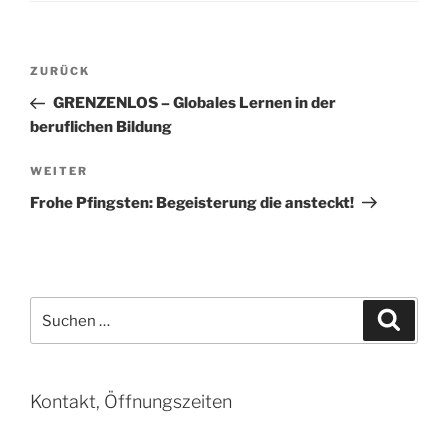
Beitragsnavigation
Vorheriger
ZURÜCK
Beitrag
GRENZENLOS – Globales Lernen in der
beruflichen Bildung
Nächster
WEITER
Beitrag
Frohe Pfingsten: Begeisterung die ansteckt!
Suchen
Suche
nach:
Kontakt, Öffnungszeiten