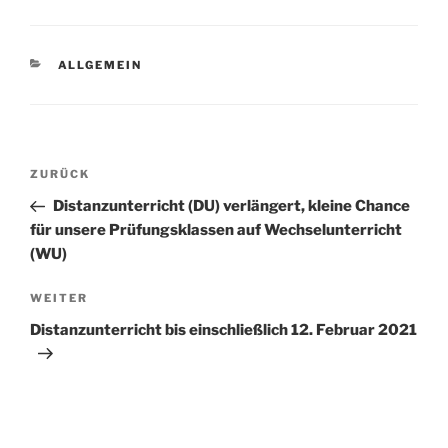
KATEGORIEN
ALLGEMEIN
Beitragsnavigation
Vorheriger
ZURÜCK
Beitrag
Distanzunterricht (DU) verlängert, kleine Chance
für unsere Prüfungsklassen auf Wechselunterricht
(WU)
Nächster
WEITER
Beitrag
Distanzunterricht bis einschließlich 12. Februar 2021