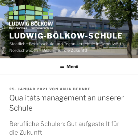
Zum
Inhalt
springen
LUDWIG-BÖLKOW-SCHULE
Staatliche Berufsschule und Technikerschule in Donauwörth,
Nordschwaben – Bildung für die Zukunft!
Menü
VERÖFFENTLICHT
25. JANUAR 2021
VON
ANJA BEHNKE
AM
Qualitätsmanagement an unserer
Schule
Berufliche Schulen: Gut aufgestellt für
die Zukunft