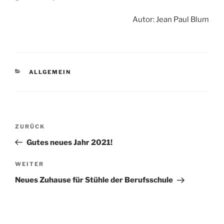
Autor: Jean Paul Blum
KATEGORIEN
ALLGEMEIN
Beitragsnavigation
Vorheriger
ZURÜCK
Beitrag
Gutes neues Jahr 2021!
Nächster
WEITER
Beitrag
Neues Zuhause für Stühle der Berufsschule