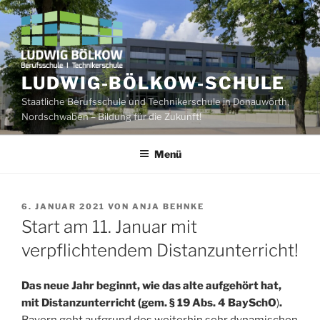
Zum
Inhalt
springen
LUDWIG-BÖLKOW-SCHULE
Staatliche Berufsschule und Technikerschule in Donauwörth,
Nordschwaben – Bildung für die Zukunft!
Menü
VERÖFFENTLICHT
6. JANUAR 2021
VON
ANJA BEHNKE
AM
Start am 11. Januar mit
verpflichtendem Distanzunterricht!
Das neue Jahr beginnt, wie das alte aufgehört hat,
mit Distanzunterricht (gem. § 19 Abs. 4 BaySchO
)
.