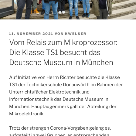
VERÖFFENTLICHT
11. NOVEMBER 2021
VON
KWELSER
AM
Vom Relais zum Mikroprozessor:
Die Klasse TS1 besucht das
Deutsche Museum in München
Auf Initiative von Herrn Richter besuchte die Klasse
TS1 der Technikerschule Donauwörth im Rahmen der
Unterrichtsfächer Elektrotechnik und
Informationstechnik das Deutsche Museum in
München. Hauptaugenmerk galt der Abteilung der
Mikroelektronik.
Trotz der strengen Corona-Vorgaben gelang es,
aufgeteilt in zwei Gruppen, an entsprechenden