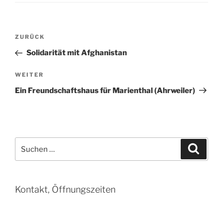
Beitragsnavigation
Vorheriger
ZURÜCK
Beitrag
Solidarität mit Afghanistan
Nächster
WEITER
Beitrag
Ein Freundschaftshaus für Marienthal (Ahrweiler)
Suchen
Suche
nach:
Kontakt, Öffnungszeiten