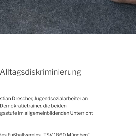
Alltagsdiskriminierung
tian Drescher, Jugendsozialarbeiter an
Demokratietrainer, die beiden
angsstufe im allgemeinbildenden Unterricht
t des Fußballvereins „TSV 1860 München“