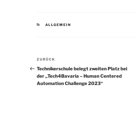
KATEGORIEN
ALLGEMEIN
Beitragsnavigation
Vorheriger
ZURÜCK
Beitrag
Technikerschule belegt zweiten Platz bei
der „Tech4Bavaria – Human Centered
Automation Challenge 2023“