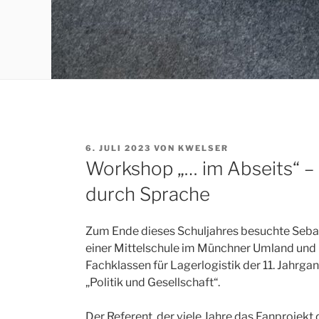
VERÖFFENTLICHT
6. JULI 2023
VON
KWELSER
AM
Workshop „… im Abseits“ – 
durch Sprache
Zum Ende dieses Schuljahres besuchte Sebas
einer Mittelschule im Münchner Umland und 
Fachklassen für Lagerlogistik der 11. Jahrg
„Politik und Gesellschaft“.
Der Referent, der viele Jahre das Fanprojek