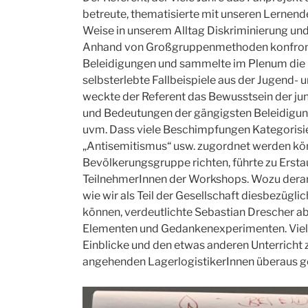
betreute, thematisierte mit unseren Lernend
Weise in unserem Alltag Diskriminierung un
Anhand von Großgruppenmethoden konfrontie
Beleidigungen und sammelte im Plenum die 
selbsterlebte Fallbeispiele aus der Jugend-
weckte der Referent das Bewusstsein der ju
und Bedeutungen der gängigsten Beleidigung
uvm. Dass viele Beschimpfungen Kategorisi
„Antisemitismus“ usw. zugordnet werden kö
Bevölkerungsgruppe richten, führte zu Ersta
TeilnehmerInnen der Workshops. Wozu derart
wie wir als Teil der Gesellschaft diesbezüg
können, verdeutlichte Sebastian Drescher ab
Elementen und Gedankenexperimenten. Viele
Einblicke und den etwas anderen Unterricht 
angehenden LagerlogistikerInnen überaus 