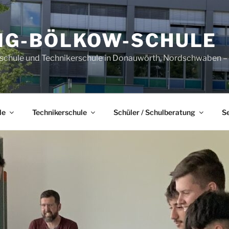
IG-BÖLKOW-SCHULE
sschule und Technikerschule in Donauwörth, Nordschwaben – B
le
Technikerschule
Schüler / Schulberatung
S