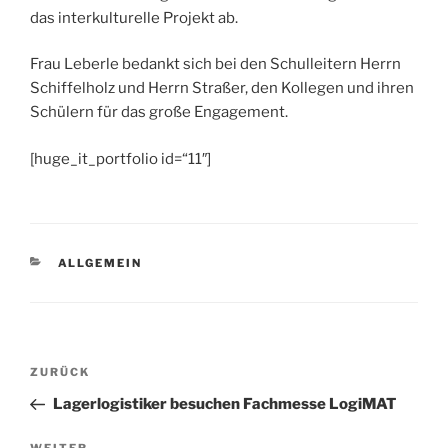
das interkulturelle Projekt ab.
Frau Leberle bedankt sich bei den Schulleitern Herrn
Schiffelholz und Herrn Straßer, den Kollegen und ihren
Schülern für das große Engagement.
[huge_it_portfolio id=“11″]
KATEGORIEN
ALLGEMEIN
Beitragsnavigation
Vorheriger
ZURÜCK
Beitrag
Lagerlogistiker besuchen Fachmesse LogiMAT
WEITER