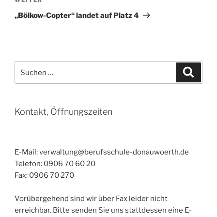
Nächster
Beitrag
„Bölkow-Copter“ landet auf Platz 4
Suchen
Suche
nach:
Kontakt, Öffnungszeiten
E-Mail: verwaltung@berufsschule-donauwoerth.de
Telefon: 0906 70 60 20
Fax: 0906 70 270
Vorübergehend sind wir über Fax leider nicht
erreichbar. Bitte senden Sie uns stattdessen eine E-